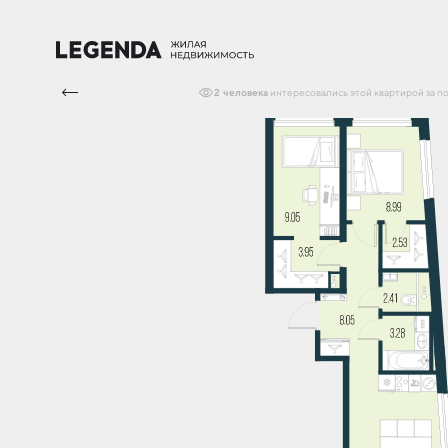
2
человека
интересовались
этой квартирой
за п