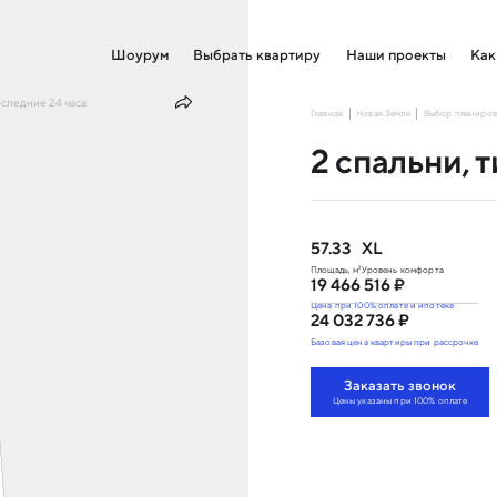
Шоурум
Выбрать квартиру
Наши проекты
Как
оследние 24 часа
Главная
Новая Земля
Выбор планиров
2 спальни, т
57.33
XL
Площадь, м²
Уровень комфорта
19 466 516 ₽
Цена при 100% оплате
и ипотеке
24 032 736 ₽
Базовая цена квартиры
при рассрочке
Заказать звонок
Цены указаны при 100% оплате