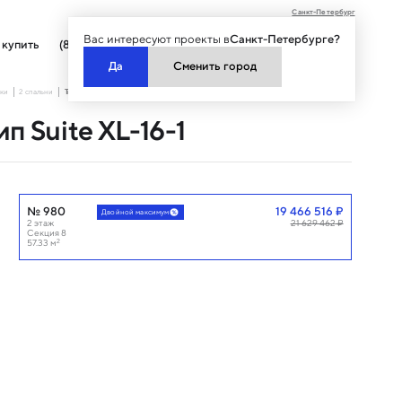
Санкт-Петербург
Вас интересуют проекты в
Санкт-Петербурге?
 купить
(812) 677-00-00
Да
Сменить город
ки
2 спальни
Тип Suite XL-16-1
ип Suite XL-16-1
№
980
19 466 516
₽
Двойной максимум
2
этаж
21 629 462
₽
Секция 8
2
57.33
м