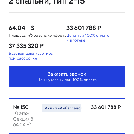
2 спальни, тип 2-15
64.04
S
33 601 788 ₽
Площадь, м²
Уровень комфорта
Цена при 100% оплате
и ипотеке
37 335 320 ₽
Базовая цена квартиры
при рассрочке
Заказать звонок
Цены указаны при 100% оплате
№
150
33 601 788
₽
Акция «Амбассадор LEGENDA»
Акция «Амбасс
10
этаж
Секция 3
2
64.04
м