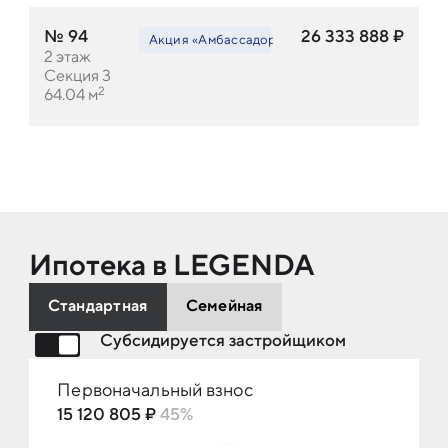
№
94
26 333 888
₽
Акция «Амбассадор LEGENDA»
Акция «Амбасс
2
этаж
Секция 3
2
64.04
м
Ипотека в LEGENDA
Стандартная
Семейная
Субсидируется застройщиком
Первоначальный взнос
15 120 805 ₽
45%