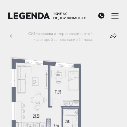
2
человека
интересовались
этой
квартирой
за последние 24 часа