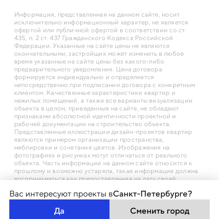
Информация, представленная на данном сайте, носит
исключительно информационный характер, не является
офертой или публичной офертой в соответствии со ст.
435, п. 2 ст. 437 Гражданского Кодекса Российской
Федерации. Указанные на сайте цены не являются
окончательными, застройщик может изменить в любое
время указанные на сайте цены без какого-либо
предварительного уведомления. Цена договора
формируется индивидуально и определяется
непосредственно при подписании договора с конкретным
клиентом. Качественные характеристики квартир и
нежилых помещений, а также все варианты визуализации
объекта в целом, приведенные на сайте, не обладают
признаками абсолютной идентичности проектной и
рабочей документации на строительство объекта.
Представленные иллюстрации дизайн-проектов квартир
являются примером организации пространства,
меблировки и сочетания цветов. Изображения на
фотографиях и рисунках могут отличаться от реального
объекта. Часть информации на данном сайте относится к
прошлому и возможно устарела, такая информация должна
восприниматься как предоставленная на дату своей
первичной публикации
Вас интересуют проекты в
Санкт-Петербурге?
Да
Сменить город
© LEGENDA intelligent Development 2026