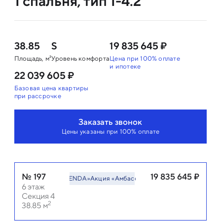
1 спальня, тип 1-4.2
38.85
S
19 835 645 ₽
Площадь, м²
Уровень комфорта
Цена при 100% оплате
и ипотеке
22 039 605 ₽
Базовая цена квартиры
при рассрочке
Заказать звонок
Цены указаны при 100% оплате
№
197
19 835 645
₽
ия «Амбассадор LEGENDA»
Акция «Амбассадор LEGENDA»
6
этаж
Секция 4
2
38.85
м