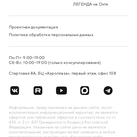
ЛЕГЕНДА на Охте
Проектная документация
Политика обработки персональных данных
Пн–Пт: 9:00–19:00
Сб–Вс: 10:00–19:00 (только консультирование)
Стартовая 8А, БЦ «Аэроплаза», первый этаж, офис 108
Информация, представленная на данном сайте, носит
исключительно информационный характер, не является
офертой или публичной офертой в соответствии со ст.
435, п. 2 ст. 437 Гражданского Кодекса Российской
Федерации. Указанные на сайте цены не являются
окончательными, застройщик может изменить в любое
время указанные на сайте цены без какого-либо