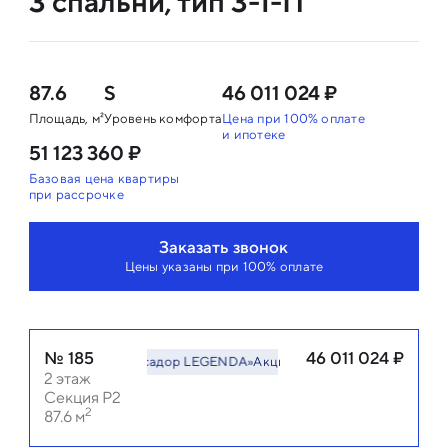
3 спальни, тип 3-1-П
87.6
S
46 011 024 ₽
Площадь, м²
Уровень комфорта
Цена при 100% оплате
и ипотеке
51 123 360 ₽
Базовая цена квартиры
при рассрочке
Заказать звонок
Цены указаны при 100% оплате
№
185
46 011 024
₽
Акция «Амбассадор LEGENDA»
Акция «Амбассадор LEGENDA»
2
этаж
Секция Р2
2
87.6
м