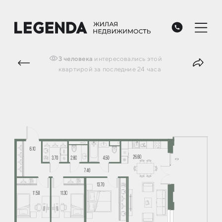
3
человека
интересовались
этой
квартирой
за последние 24 часа