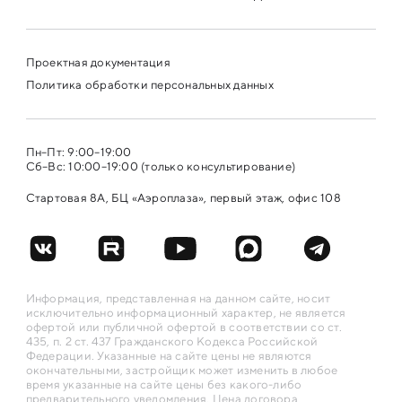
Проектная документация
Политика обработки персональных данных
Пн–Пт: 9:00–19:00
Сб–Вс: 10:00–19:00 (только консультирование)
Стартовая 8А, БЦ «Аэроплаза», первый этаж, офис 108
Информация, представленная на данном сайте, носит
исключительно информационный характер, не является
офертой или публичной офертой в соответствии со ст.
435, п. 2 ст. 437 Гражданского Кодекса Российской
Федерации. Указанные на сайте цены не являются
окончательными, застройщик может изменить в любое
время указанные на сайте цены без какого-либо
предварительного уведомления. Цена договора