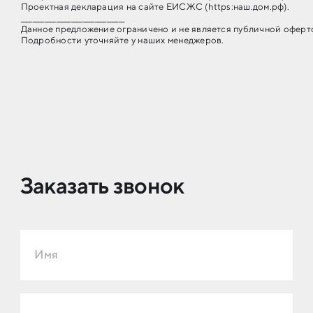
Проектная декларация на сайте ЕИСЖС (https:наш.дом.рф).
___________________________________
Дан­ное пред­ло­же­ние огра­ни­чено и не яв­ля­ет­ся пуб­лич­ной офер­
Подробности уточняйте у наших менеджеров.
Заказать звонок
Имя