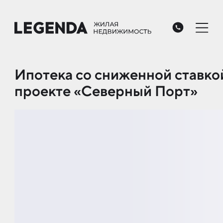
Ипо­тека со сни­жен­ной став­ко
про­ек­те «Се­верный Пор­т»