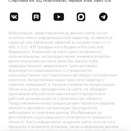
Стартовая 8А, БЦ «Аэроплаза», первый этаж, офис 108
Информация, представленная на данном сайте, носит
исключительно информационный характер, не является
офертой или публичной офертой в соответствии со ст.
435, п. 2 ст. 437 Гражданского Кодекса Российской
Федерации. Указанные на сайте цены не являются
окончательными, застройщик может изменить в любое
время указанные на сайте цены без какого-либо
предварительного уведомления. Цена договора
формируется индивидуально и определяется
непосредственно при подписании договора с конкретным
клиентом. Качественные характеристики квартир и
нежилых помещений, а также все варианты визуализации
объекта в целом, приведенные на сайте, не обладают
признаками абсолютной идентичности проектной и
рабочей документации на строительство объекта.
Представленные иллюстрации дизайн-проектов квартир
являются примером организации пространства,
меблировки и сочетания цветов. Изображения на
фотографиях и рисунках могут отличаться от реального
объекта. Часть информации на данном сайте относится к
прошлому и возможно устарела, такая информация должна