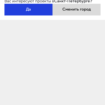
Вас интересуют проекты в
Санкт-Петербурге?
Да
Сменить город
«Победы, 5» — новейшее прочтение
сталинского неоклассицизма парадной
части Московского района, воплотившее
в себе его стиль и образ жизни.
Дом сдан в 2014
году